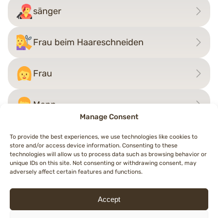
sänger
Frau beim Haareschneiden
Frau
Mann
Manage Consent
To provide the best experiences, we use technologies like cookies to
store and/or access device information. Consenting to these
Beitragsnavigation
technologies will allow us to process data such as browsing behavior or
←
ältere Person
Frau mit Kopftuch
→
unique IDs on this site. Not consenting or withdrawing consent, may
adversely affect certain features and functions.
Accept
© 2026 Topemojis