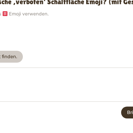
he ‚verboten‘ Schaltfläche Emoji? (mit Ge
as
Emoji verwenden.
 finden.
Br