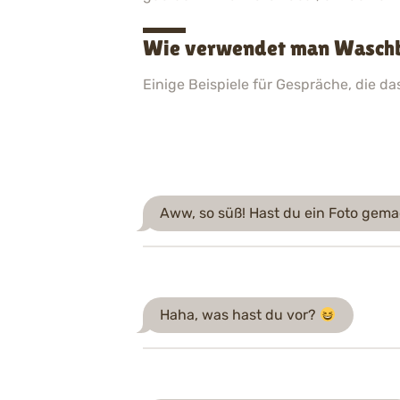
Wie verwendet man Waschbä
Einige Beispiele für Gespräche, die d
Aww, so süß! Hast du ein Foto gem
Haha, was hast du vor?