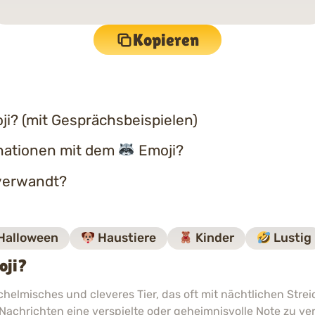
Kopieren
i? (mit Gesprächsbeispielen)
nationen mit dem
Emoji?
erwandt?
Halloween
Haustiere
Kinder
Lustig
oji?
chelmisches und cleveres Tier, das oft mit nächtlichen Str
 Nachrichten eine verspielte oder geheimnisvolle Note zu ver