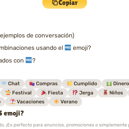
Copiar
 ejemplos de conversación)
ombinaciones usando el
emoji?
nados con
?
Chat
Compras
Cumplido
Diner
Festival
Fiesta
Jerga
Niños
o
Vacaciones
Verano
S emoji?
ito. ¡Es perfecto para anuncios, promociones o simplemente