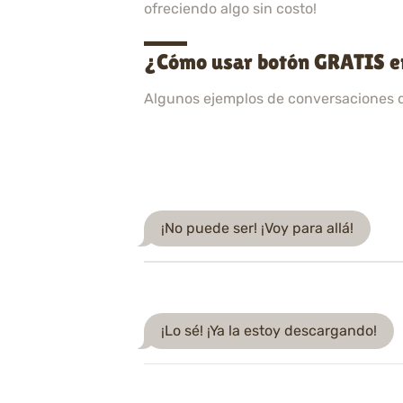
ofreciendo algo sin costo!
¿Cómo usar botón GRATIS em
Algunos ejemplos de conversaciones 
¡No puede ser! ¡Voy para allá!
¡Lo sé! ¡Ya la estoy descargando!