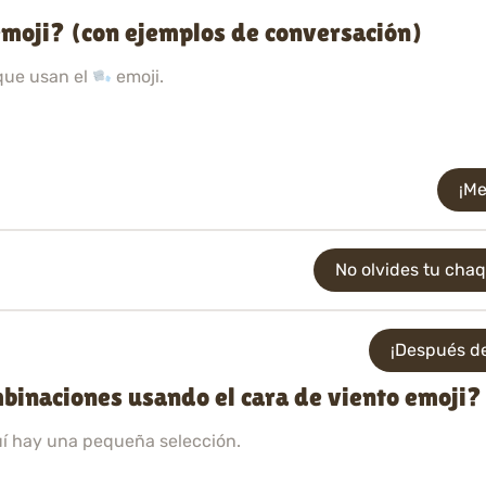
emoji? (con ejemplos de conversación)
que usan el
emoji.
¡Me
No olvides tu cha
¡Después de
binaciones usando el cara de viento emoji?
uí hay una pequeña selección.