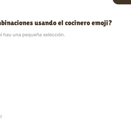
binaciones usando el cocinero emoji?
uí hay una pequeña selección.
!
!