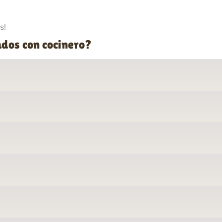
s!
ados con cocinero?
o