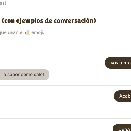
as!
 (con ejemplos de conversación)
que usan el
emoji.
Voy a pr
r a saber cómo sale!
Acab
Cena 