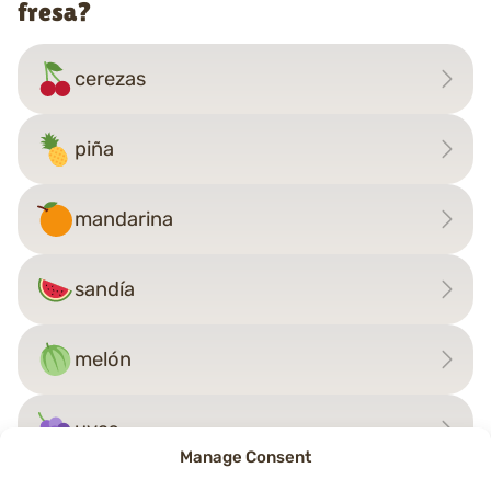
fresa?
cerezas
piña
mandarina
sandía
melón
uvas
Manage Consent