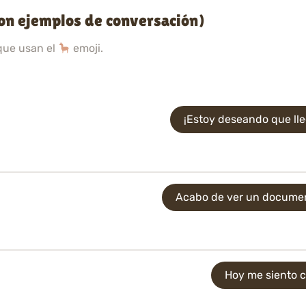
on ejemplos de conversación)
que usan el
emoji.
¡Estoy deseando que ll
Acabo de ver un document
Hoy me siento 