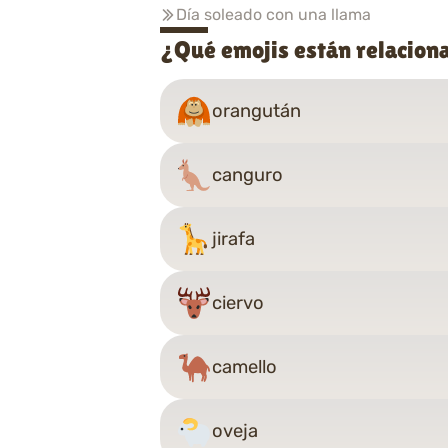
Día soleado con una llama
¿Qué emojis están relacion
orangután
canguro
jirafa
ciervo
camello
oveja