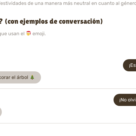
 festividades de una manera más neutral en cuanto al género
 (con ejemplos de conversación)
que usan el
emoji.
¡E
orar el árbol
¡No olv