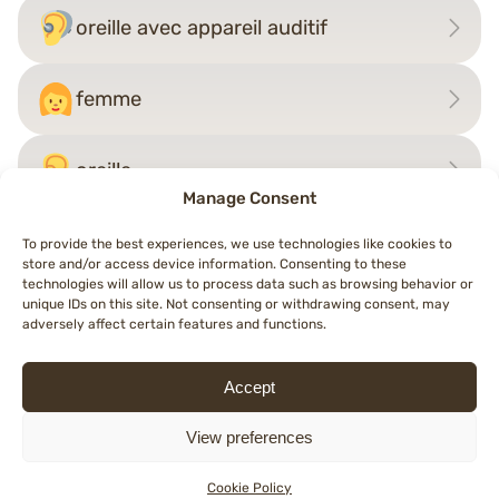
oreille avec appareil auditif
femme
oreille
Manage Consent
To provide the best experiences, we use technologies like cookies to
store and/or access device information. Consenting to these
Navigation
technologies will allow us to process data such as browsing behavior or
←
personne agenouillée
homme sourd
→
unique IDs on this site. Not consenting or withdrawing consent, may
de
adversely affect certain features and functions.
l’article
Accept
© 2026 Topemojis
Terms of Use
Cookie Policy (EU)
Privacy Policy
View preferences
English
Deutsch
Español
Français
Italiano
Nederlands
Polski
Português
Cookie Policy