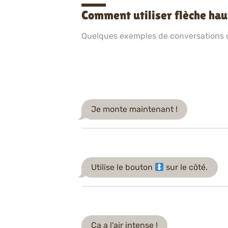
Comment utiliser flèche ha
Quelques exemples de conversations ut
Je monte maintenant !
Utilise le bouton
sur le côté.
Ça a l'air intense !