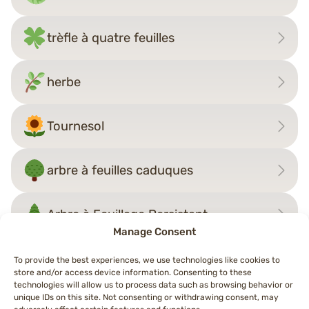
trèfle à quatre feuilles
herbe
Tournesol
arbre à feuilles caduques
Arbre à Feuillage Persistant
Manage Consent
To provide the best experiences, we use technologies like cookies to
store and/or access device information. Consenting to these
Navigation
technologies will allow us to process data such as browsing behavior or
←
châtaigne
Arbre à Feuillage Persistant
→
unique IDs on this site. Not consenting or withdrawing consent, may
de