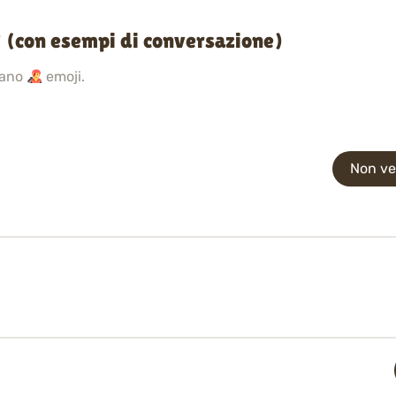
 (con esempi di conversazione)
sano
emoji.
Non ved