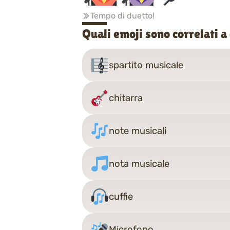
Tempo di duetto!
Quali emoji sono correlati 
spartito musicale
chitarra
note musicali
nota musicale
cuffie
Microfono