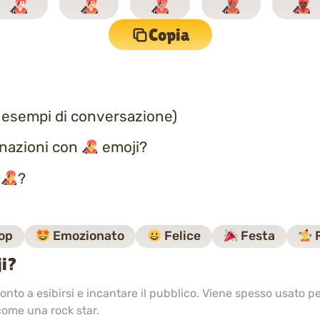
Copia
 esempi di conversazione)
inazioni con
emoji?
a
?
op
Emozionato
Felice
Festa
F
ji?
nto a esibirsi e incantare il pubblico. Viene spesso usato 
come una rock star.