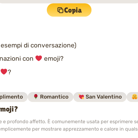
Copia
 esempi di conversazione)
inazioni con
emoji?
a
?
limento
Romantico
San Valentino
emoji?
 e profondo affetto. È comunemente usata per esprimere s
 semplicemente per mostrare apprezzamento e calore in quals