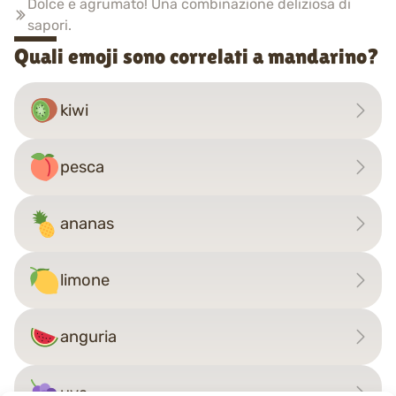
Dolce e agrumato! Una combinazione deliziosa di
sapori.
Quali emoji sono correlati a mandarino?
kiwi
pesca
ananas
limone
anguria
uva