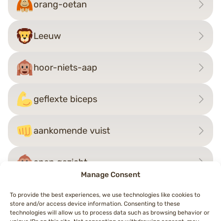
orang-oetan
Leeuw
hoor-niets-aap
geflexte biceps
aankomende vuist
apen gezicht
Manage Consent
To provide the best experiences, we use technologies like cookies to
store and/or access device information. Consenting to these
Bericht
technologies will allow us to process data such as browsing behavior or
←
hert
hagedis
→