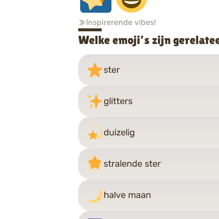
Inspirerende vibes!
Welke emoji’s zijn gerelate
ster
glitters
duizelig
stralende ster
halve maan