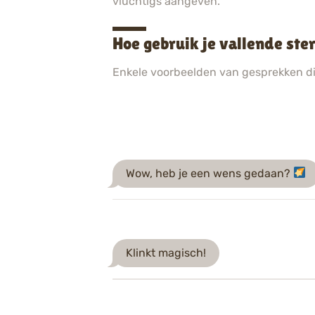
vluchtigs aangeven.
Hoe gebruik je vallende st
Enkele voorbeelden van gesprekken d
Wow, heb je een wens gedaan?
Klinkt magisch!