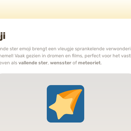
ji
de ster emoji brengt een vleugje sprankelende verwonderin
hemel! Vaak gezien in dromen en films, perfect voor het vas
even als
vallende ster
,
wensster
of
meteoriet
.