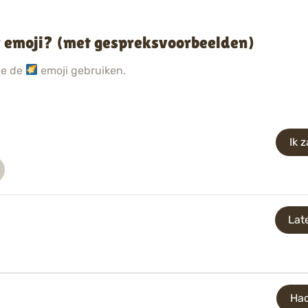
er emoji? (met gespreksvoorbeelden)
ie de
emoji gebruiken.
Ik 
Lat
Had