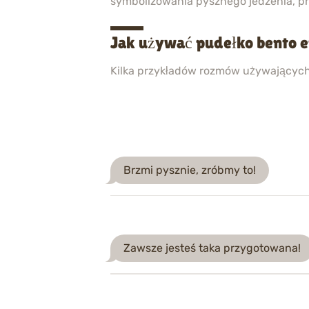
symbolizowania pysznego jedzenia, pr
Jak używać pudełko bento 
Kilka przykładów rozmów używającyc
Brzmi pysznie, zróbmy to!
Zawsze jesteś taka przygotowana!