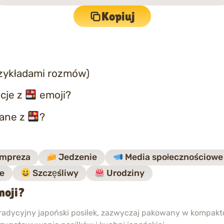
Kopiuj
rzykładami rozmów)
cje z
emoji?
zane z
?
mpreza
Jedzenie
Media społecznościowe
e
Szczęśliwy
Urodziny
moji?
tradycyjny japoński posiłek, zazwyczaj pakowany w kompak