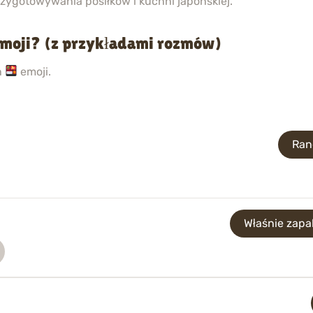
zygotowywania posiłków i kuchni japońskiej.
emoji? (z przykładami rozmów)
h
emoji.
Ran
Właśnie zap