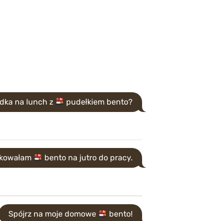
dka na lunch z
pudełkiem bento?
akowałam
bento na jutro do pracy.
Spójrz na moje domowe
bento!