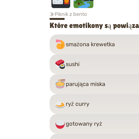
Piknik z bento
Które emotikony są powiąza
smażona krewetka
sushi
parująca miska
ryż curry
gotowany ryż