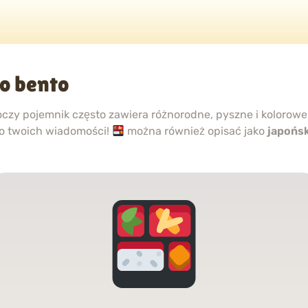
o bento
czy pojemnik często zawiera różnorodne, pyszne i kolorowe
do twoich wiadomości!
można również opisać jako
japońsk