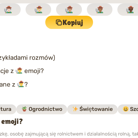
Kopiuj
rzykładami rozmów)
cje z
emoji?
zane z
?
tura
Ogrodnictwo
Świętowanie
Szc
a emoji?
zkę, osobę zajmującą się rolnictwem i działalnością rolną, ta