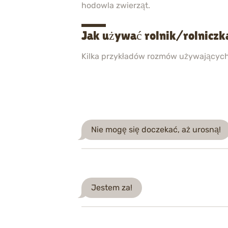
hodowla zwierząt.
Jak używać rolnik/rolniczk
Kilka przykładów rozmów używającyc
Nie mogę się doczekać, aż urosną!
Jestem za!