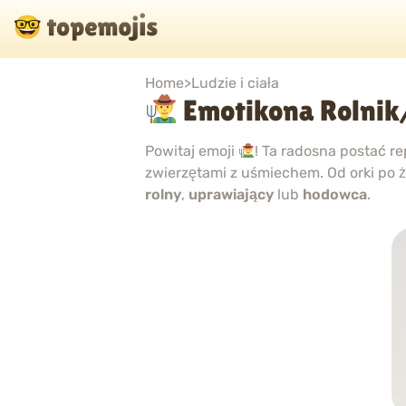
Home
>
Ludzie i ciała
Emotikona Rolnik
Powitaj emoji
! Ta radosna postać re
zwierzętami z uśmiechem. Od orki po ż
rolny
,
uprawiający
lub
hodowca
.