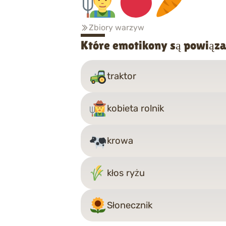
Zbiory warzyw
Które emotikony są powiąza
traktor
kobieta rolnik
krowa
kłos ryżu
Słonecznik