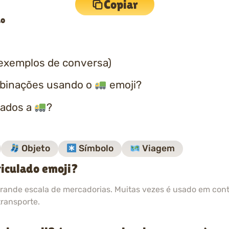
Copiar
do
exemplos de conversa)
mbinações usando o
emoji?
nados a
?
Objeto
Símbolo
Viagem
ticulado emoji?
rande escala de mercadorias. Muitas vezes é usado em conte
transporte.