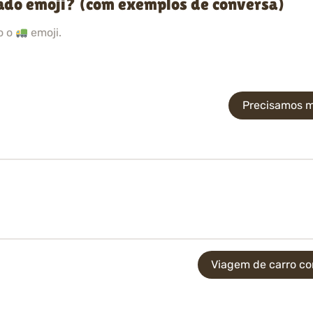
ado emoji? (com exemplos de conversa)
o o
emoji.
Precisamos m
Viagem de carro co