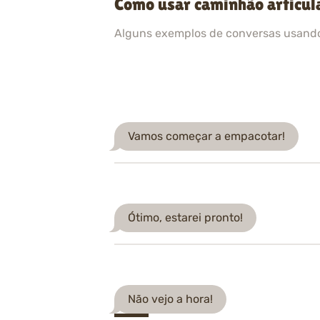
Como usar caminhão articul
Alguns exemplos de conversas usand
Vamos começar a empacotar!
Ótimo, estarei pronto!
Não vejo a hora!