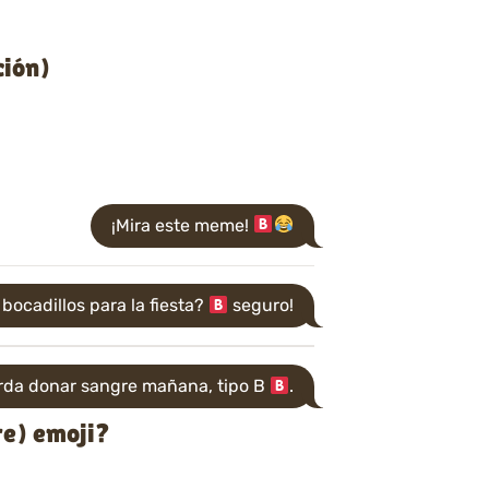
ción)
¡Mira este meme!
ocadillos para la fiesta?
seguro!
da donar sangre mañana, tipo B
.
re) emoji?