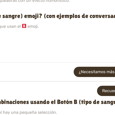
n palabras con un efecto humorístico.
e sangre) emoji? (con ejemplos de conversa
que usan el
emoji.
¿Necesitamos más b
Recuer
binaciones usando el Botón B (tipo de sang
uí hay una pequeña selección.