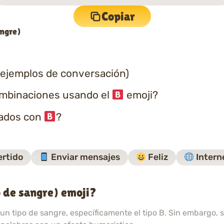
Copiar
angre)
 ejemplos de conversación)
ombinaciones usando el
emoji?
nados con
?
ertido
Enviar mensajes
Feliz
Intern
o de sangre) emoji?
n tipo de sangre, específicamente el tipo B. Sin embargo, 