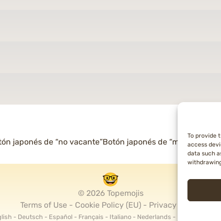
To provide 
egación
ón japonés de “no vacante”
Botón japonés de “monto mens
access devi
data such as
withdrawing
radas
© 2026 Topemojis
Terms of Use
Cookie Policy (EU)
Privacy Policy
lish
Deutsch
Español
Français
Italiano
Nederlands
Polski
Portug