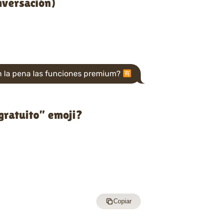
nversación)
n la pena las funciones premium?
gratuito” emoji?
Copiar