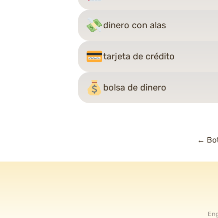
dinero con alas
tarjeta de crédito
bolsa de dinero
Nav
←
Bot
de
ent
Eng