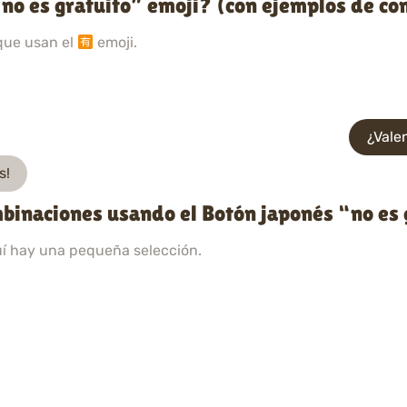
no es gratuito” emoji? (con ejemplos de co
que usan el
emoji.
¿Vale
s!
binaciones usando el Botón japonés “no es 
uí hay una pequeña selección.