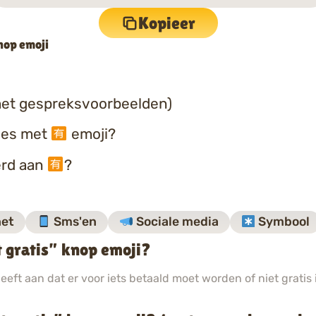
Kopieer
nop emoji
et gespreksvoorbeelden)
ties met
emoji?
erd aan
?
net
Sms'en
Sociale media
Symbool
 gratis” knop emoji?
geeft aan dat er voor iets betaald moet worden of niet gratis i