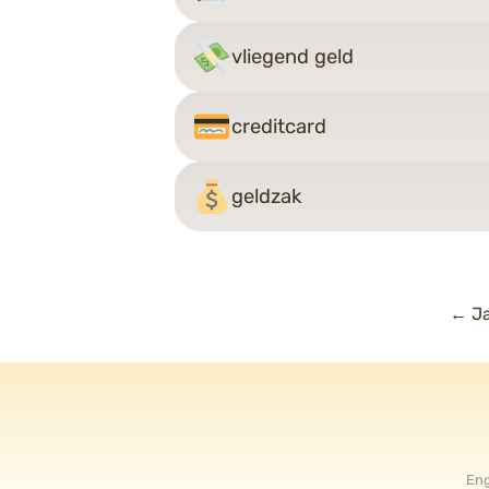
vliegend geld
creditcard
geldzak
Ber
←
Ja
nav
Eng