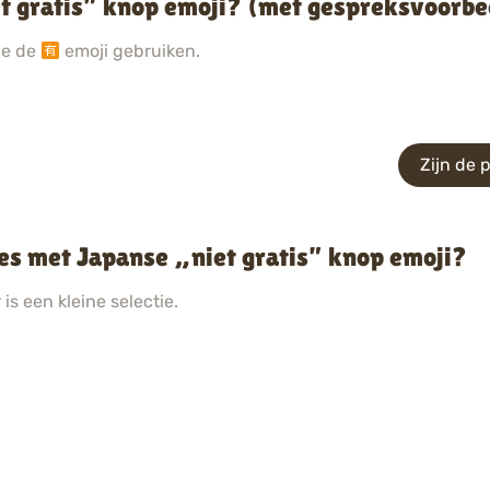
et gratis” knop emoji? (met gespreksvoorb
ie de
emoji gebruiken.
Zijn de
ies met Japanse „niet gratis” knop emoji?
is een kleine selectie.