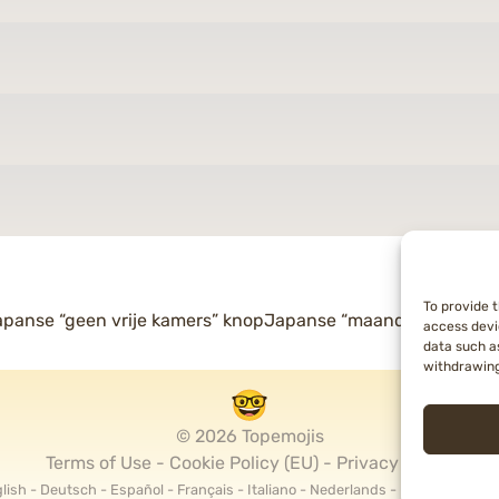
To provide 
icht
panse “geen vrije kamers” knop
Japanse “maandbedrag” k
access devi
igatie
data such as
withdrawing
© 2026 Topemojis
Terms of Use
Cookie Policy (EU)
Privacy Policy
lish
Deutsch
Español
Français
Italiano
Nederlands
Polski
Portug