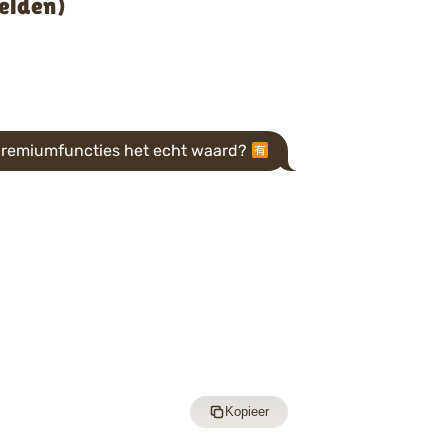
eelden)
 premiumfuncties het echt waard?
Kopieer