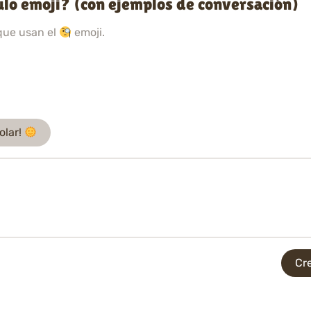
lo emoji? (con ejemplos de conversación)
que usan el
emoji.
olar!
Cre