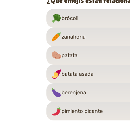
¿Qué emojis están relacion
brócoli
zanahoria
patata
batata asada
berenjena
pimiento picante