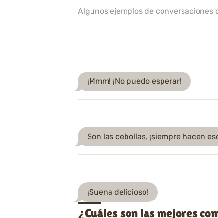
Algunos ejemplos de conversaciones 
¡Mmm! ¡No puedo esperar!
Son las cebollas, ¡siempre hacen es
¡Suena delicioso!
¿Cuáles son las mejores com