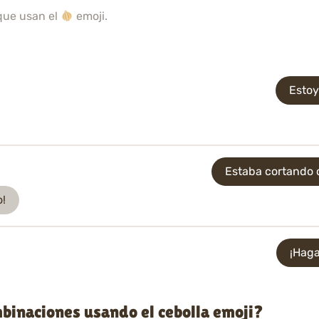
que usan el
emoji.
Estoy
Estaba cortando 
o!
¡Haga
binaciones usando el cebolla emoji?