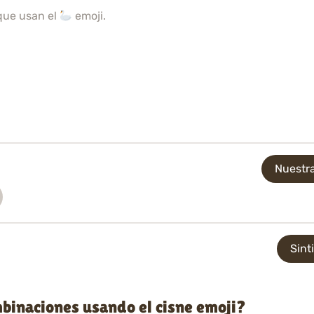
que usan el
emoji.
Nuestra
Sint
binaciones usando el cisne emoji?