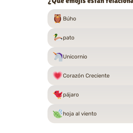
¿Qué emojis están relacion
Búho
pato
Unicornio
Corazón Creciente
pájaro
hoja al viento