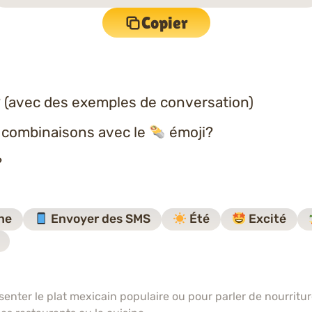
Copier
 (avec des exemples de conversation)
s combinaisons avec le
émoji?
?
ne
Envoyer des SMS
Été
Excité
senter le plat mexicain populaire ou pour parler de nourritur