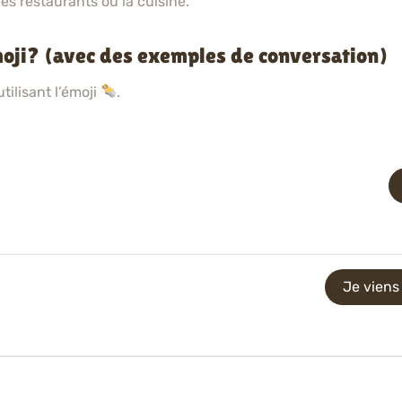
es restaurants ou la cuisine.
moji? (avec des exemples de conversation)
ilisant l’émoji
.
Je viens