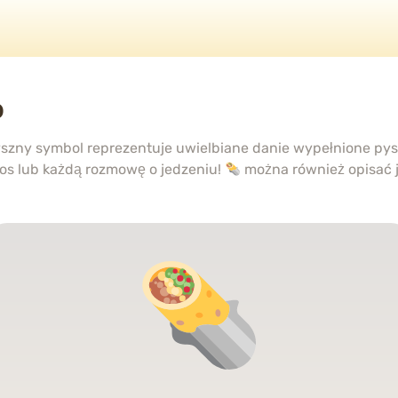
o
yszny symbol reprezentuje uwielbiane danie wypełnione py
tacos lub każdą rozmowę o jedzeniu!
można również opisać 