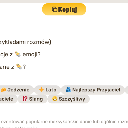
Kopiuj
rzykładami rozmów)
cje z
emoji?
zane z
?
Jedzenie
Lato
Najlepszy Przyjaciel
aciele
Slang
Szczęśliwy
rezentować popularne meksykańskie danie lub ogólnie rozm