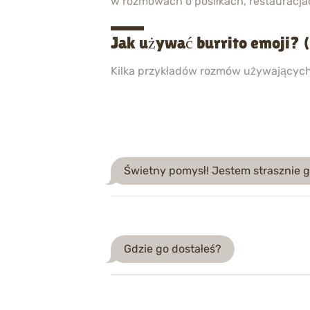
w rozmowach o posiłkach, restauracja
Jak używać burrito emoji?
Kilka przykładów rozmów używającyc
Świetny pomysł! Jestem strasznie g
Gdzie go dostałeś?