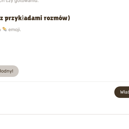
ch czy gotowaniu.
 (z przykładami rozmów)
h
emoji.
łodny!
Wła