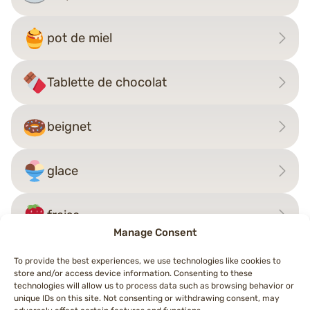
pot de miel
Tablette de chocolat
beignet
glace
fraise
Manage Consent
To provide the best experiences, we use technologies like cookies to
store and/or access device information. Consenting to these
Navigation
technologies will allow us to process data such as browsing behavior or
←
falafel
beurre
→
unique IDs on this site. Not consenting or withdrawing consent, may
de