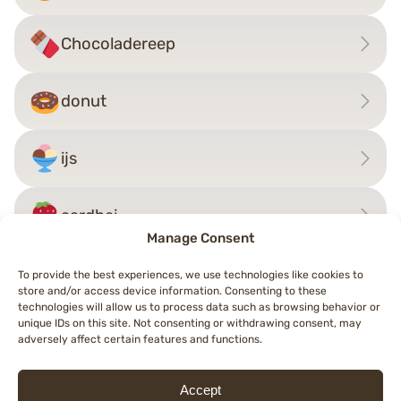
Chocoladereep
donut
ijs
aardbei
Manage Consent
To provide the best experiences, we use technologies like cookies to
store and/or access device information. Consenting to these
Bericht
technologies will allow us to process data such as browsing behavior or
←
falafel
boter
→
unique IDs on this site. Not consenting or withdrawing consent, may
navigatie
adversely affect certain features and functions.
Accept