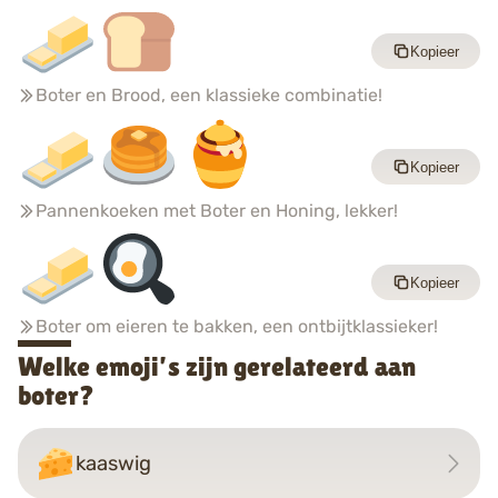
Kopieer
Boter en Brood, een klassieke combinatie!
Kopieer
Pannenkoeken met Boter en Honing, lekker!
Kopieer
Boter om eieren te bakken, een ontbijtklassieker!
Welke emoji’s zijn gerelateerd aan
boter?
kaaswig