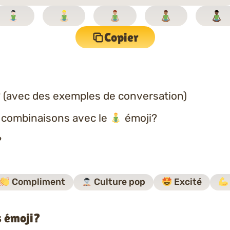
Copier
 (avec des exemples de conversation)
s combinaisons avec le
émoji?
?
Compliment
Culture pop
Excité
s émoji?