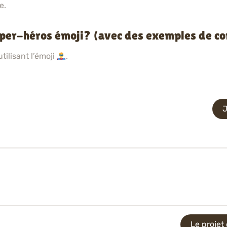
e.
per-héros émoji? (avec des exemples de co
ilisant l’émoji
.
J
Le projet