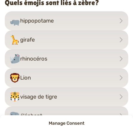
Quels émojis sont liés à zèbre?
hippopotame
girafe
rhinocéros
Lion
visage de tigre
éléphant
Manage Consent