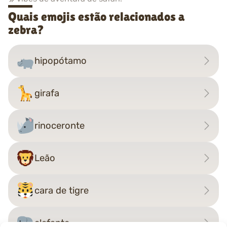
Quais emojis estão relacionados a
zebra?
hipopótamo
girafa
rinoceronte
Leão
cara de tigre
elefante