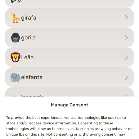
girafa
gorila
Leão
elefante
leopardo
Manage Consent
To provide the best experiences, we use technologies like cookies to
store and/or access device information. Consenting to these
Navegação
technologies will allow us to process data such as browsing behavior or
←
lagarto
camarão
→
unique IDs on this site. Not consenting or withdrawing consent, may
de