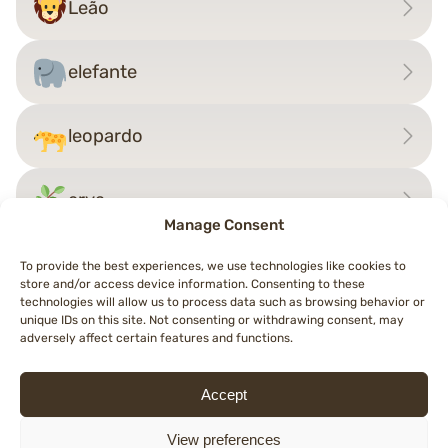
Leão
elefante
leopardo
erva
Manage Consent
To provide the best experiences, we use technologies like cookies to
store and/or access device information. Consenting to these
Navegação
technologies will allow us to process data such as browsing behavior or
←
lula
zebra
→
unique IDs on this site. Not consenting or withdrawing consent, may
de
adversely affect certain features and functions.
artigos
Accept
© 2026 Topemojis
Terms of Use
Cookie Policy (EU)
Privacy Policy
View preferences