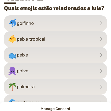
Quais emojis estão relacionados a lula?
golfinho
peixe tropical
peixe
polvo
palmeira
onda de água
Manage Consent