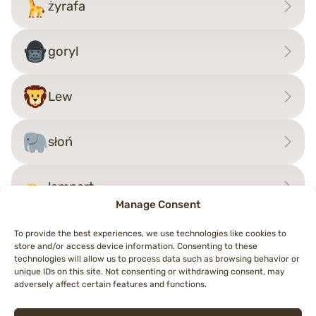
żyrafa
goryl
Lew
słoń
lampart
Manage Consent
To provide the best experiences, we use technologies like cookies to
store and/or access device information. Consenting to these
Nawigacja
technologies will allow us to process data such as browsing behavior or
←
jaszczurka
krewetka
→
unique IDs on this site. Not consenting or withdrawing consent, may
wpisu
adversely affect certain features and functions.