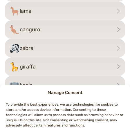
lama
canguro
zebra
giraffa
koala
Manage Consent
To provide the best experiences, we use technologies like cookies to
store and/or access device information. Consenting to these
Navigazione
technologies will allow us to process data such as browsing behavior or
←
Grillo
lama
→
unique IDs on this site. Not consenting or withdrawing consent, may
articoli
adversely affect certain features and functions.