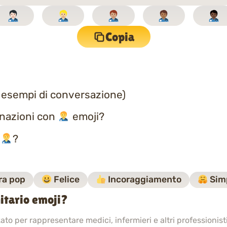
Copia
 esempi di conversazione)
inazioni con
emoji?
a
?
ra pop
Felice
Incoraggiamento
Sim
nitario emoji?
zzato per rappresentare medici, infermieri e altri professionis