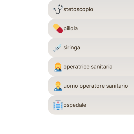
stetoscopio
pillola
siringa
operatrice sanitaria
uomo operatore sanitario
ospedale