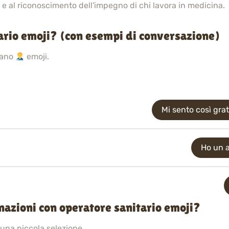
ca e al riconoscimento dell'impegno di chi lavora in medicina.
ario emoji? (con esempi di conversazione)
sano
emoji.
Mi sento così grat
Ho un 
inazioni con operatore sanitario emoji?
 una piccola selezione.