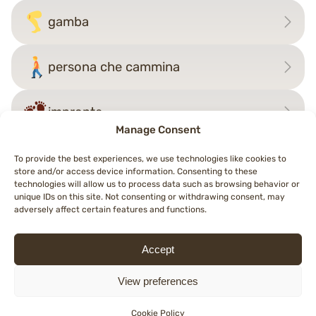
gamba
persona che cammina
impronte
Manage Consent
To provide the best experiences, we use technologies like cookies to
store and/or access device information. Consenting to these
Navigazione
technologies will allow us to process data such as browsing behavior or
←
gamba
dente
→
unique IDs on this site. Not consenting or withdrawing consent, may
articoli
adversely affect certain features and functions.
Accept
© 2026 Topemojis
Terms of Use
Cookie Policy (EU)
Privacy Policy
View preferences
English
Deutsch
Español
Français
Italiano
Nederlands
Polski
Português
Cookie Policy