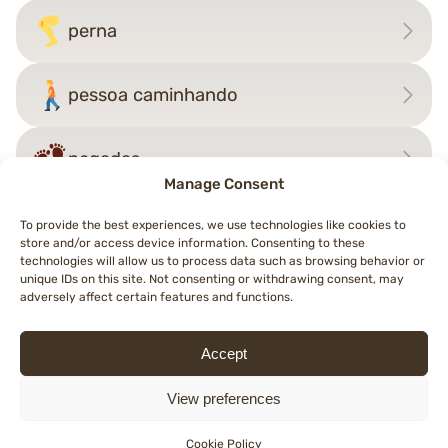
perna
pessoa caminhando
pegadas
Manage Consent
To provide the best experiences, we use technologies like cookies to
store and/or access device information. Consenting to these
Navegação
technologies will allow us to process data such as browsing behavior or
←
perna
dente
→
unique IDs on this site. Not consenting or withdrawing consent, may
de
adversely affect certain features and functions.
artigos
Accept
© 2026 Topemojis
Terms of Use
Cookie Policy (EU)
Privacy Policy
View preferences
English
Deutsch
Español
Français
Italiano
Nederlands
Polski
Português
Cookie Policy