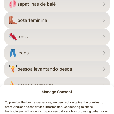
sapatilhas de balé
bota feminina
tênis
jeans
pessoa levantando pesos
pessoa correndo
Manage Consent
To provide the best experiences, we use technologies like cookies to
store and/or access device information. Consenting to these
Navegação
technologies will allow us to process data such as browsing behavior or
←
osso
pé
→