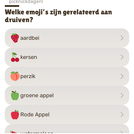
picknickdagen!
Welke emoji’s zijn gerelateerd aan
druiven?
aardbei
kersen
perzik
groene appel
Rode Appel
watermeloen