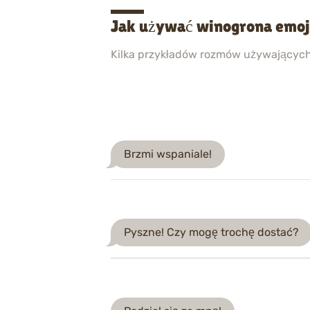
Jak używać winogrona emoj
Kilka przykładów rozmów używającyc
Brzmi wspaniale!
Pyszne! Czy mogę trochę dostać?