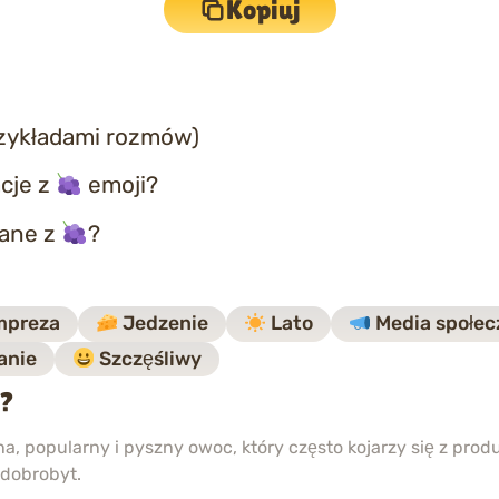
Kopiuj
rzykładami rozmów)
cje z
emoji?
zane z
?
mpreza
Jedzenie
Lato
Media społec
anie
Szczęśliwy
i?
, popularny i pyszny owoc, który często kojarzy się z produ
 dobrobyt.