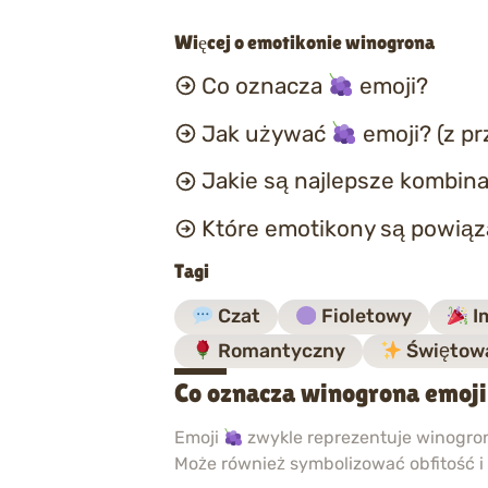
Więcej o emotikonie winogrona
Co oznacza
emoji?
Jak używać
emoji? (z p
Jakie są najlepsze kombina
Które emotikony są powią
Tagi
Czat
Fioletowy
I
Romantyczny
Świętow
Co oznacza winogrona emoj
Emoji
zwykle reprezentuje winogrona
Może również symbolizować obfitość i