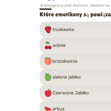
Winogrona pod słońcem, idealne na 
Które emotikony są powiąz
truskawka
wiśnie
brzoskwinia
zielone jabłko
Czerwone Jabłko
arbuz