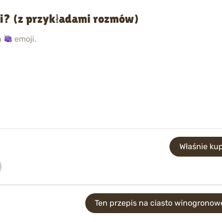
i? (z przykładami rozmów)
h
emoji.
Właśnie ku
Ten przepis na ciasto winogronowe