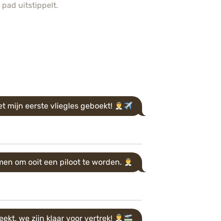
 pad uitstippelt.
et mijn eerste vliegles geboekt!
en om ooit een piloot te worden.
eekt, we zijn klaar voor vertrek!