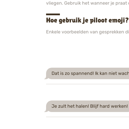
vliegen. Gebruik het wanneer je praat o
Hoe gebruik je piloot emoj
Enkele voorbeelden van gesprekken d
Dat is zo spannend! Ik kan niet wach
Je zult het halen! Blijf hard werken!