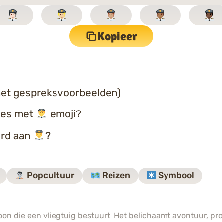
Kopieer
et gespreksvoorbeelden)
ties met
emoji?
erd aan
?
Popcultuur
Reizen
Symbool
on die een vliegtuig bestuurt. Het belichaamt avontuur, pro