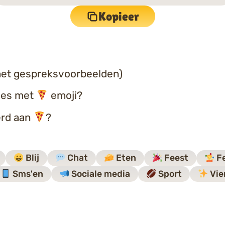
Kopieer
et gespreksvoorbeelden)
ties met
emoji?
erd aan
?
Blij
Chat
Eten
Feest
Fe
Sms'en
Sociale media
Sport
Vie