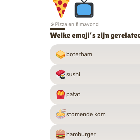
Pizza en filmavond
Welke emoji’s zijn gerelate
boterham
sushi
patat
stomende kom
hamburger