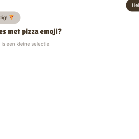
He
dig!
es met pizza emoji?
is een kleine selectie.