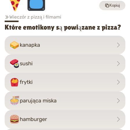
Kopiuj
Wieczór z pizzą i filmami
Które emotikony są powiązane z pizza?
kanapka
sushi
frytki
parująca miska
hamburger