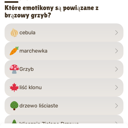
Które emotikony są powiązane z
brązowy grzyb?
cebula
marchewka
Grzyb
liść klonu
drzewo liściaste
Wiecznie Zielone Drzewo